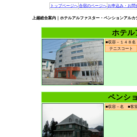
トップページへ
合宿のページへ
お申込み・お問
上越総合案内｜ホテルアルファスター・ペンションアルカ
ホテル
■収容－１４８
テニスコート
ペンシ
■収容－名 ■