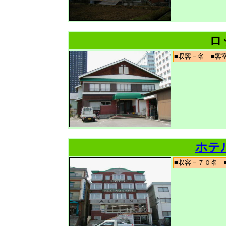
ロ
■収容－名 ■
ホテ
■収容－７０名