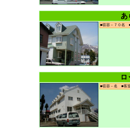
あ
■収容－７０名
ロ
■収容－名 ■