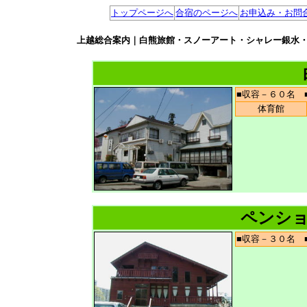
トップページへ
合宿のページへ
お申込み・お問
上越総合案内｜白熊旅館・スノーアート・シャレー銀水・
■収容－６０名
体育館
ペンショ
■収容－３０名