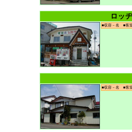
ロッヂ
■収容－名 ■
■収容－名 ■