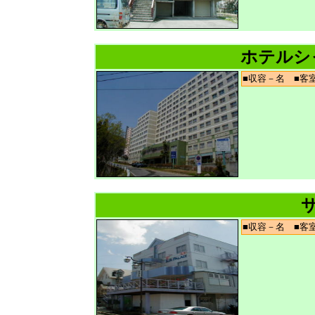
ホテルシ
■収容－名 ■
■収容－名 ■