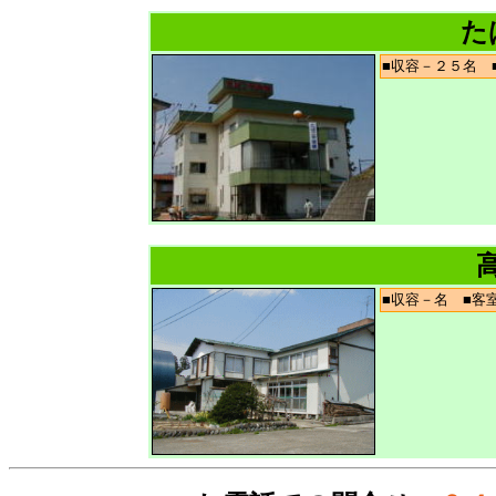
た
■収容－２５名
■収容－名 ■