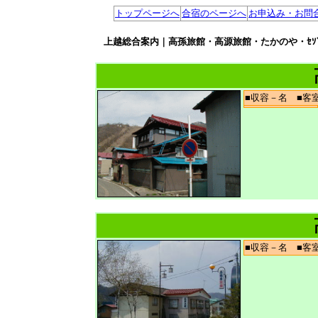
トップページへ
合宿のページへ
お申込み・お問
上越総合案内｜高孫旅館・高源旅館・たかのや・ｾｿﾞﾝｲﾝ
■収容－名 ■
■収容－名 ■