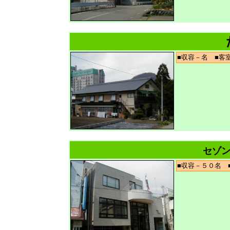
■収容－名 ■
セゾ
■収容－５０名