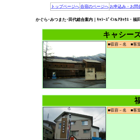
トップページへ
合宿のページへ
お申込み・お問
かぐら･みつまた･田代総合案内｜ｷｬｼｰｽﾞｲﾝ&ｱﾈｯ
キャシー
■収容－名 ■
■収容－名 ■