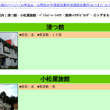
合宿のページへ
お申込み・お問合せ
中里総合案内
岩原総合案内
みつまた･か
｜清つ館・小松屋旅館・ﾍﾟﾝｼｮﾝ･ﾚ･ｼｬﾓｱ・清津ﾚｲｸｻｲﾄﾞﾛｯﾁﾞ・ロッ
清つ館
■収容－名 ■客室数－１５室
小松屋旅館
■収容－名 ■客室数－室