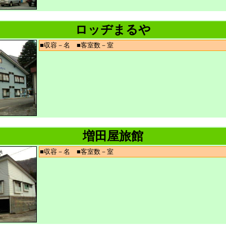
ロッヂまるや
■収容－名 ■客室数－室
増田屋旅館
■収容－名 ■客室数－室