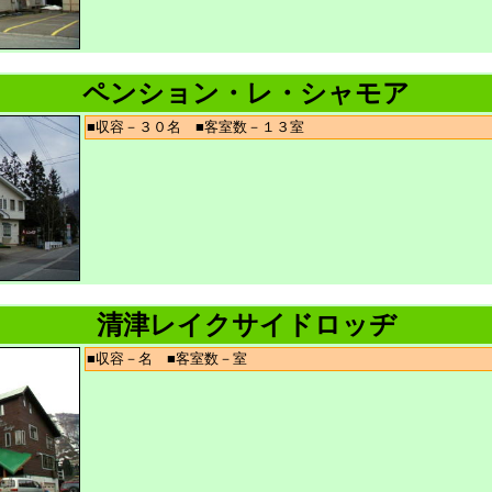
ペンション・レ・シャモア
■収容－３０名 ■客室数－１３室
清津レイクサイドロッヂ
■収容－名 ■客室数－室