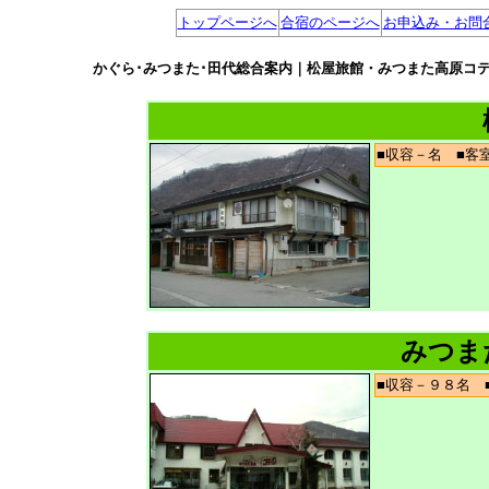
トップページへ
合宿のページへ
お申込み・お問
かぐら･みつまた･田代総合案内｜松屋旅館・みつまた高原コ
■収容－名 ■
みつま
■収容－９８名