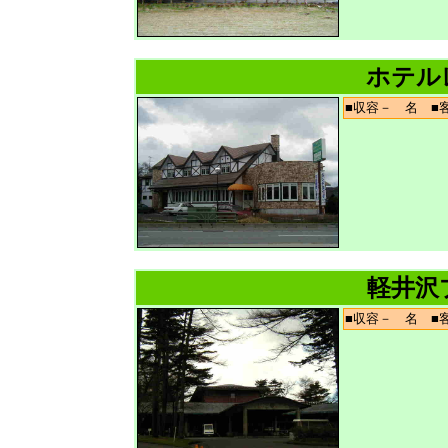
ホテル
■収容－ 名 
軽井沢
■収容－ 名 