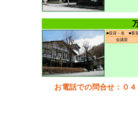
■収容－名 ■
会議室
お電話での問合せ
：０４