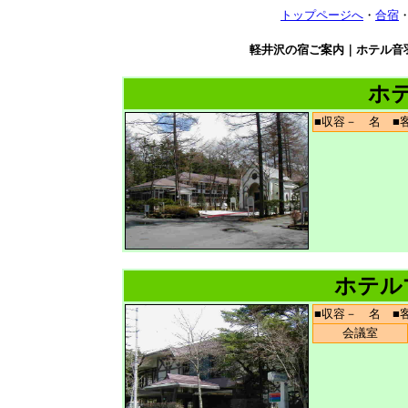
トップページへ
・
合宿
軽井沢の宿ご案内｜ホテル音
ホ
■収容－ 名 
ホテル
■収容－ 名 
会議室