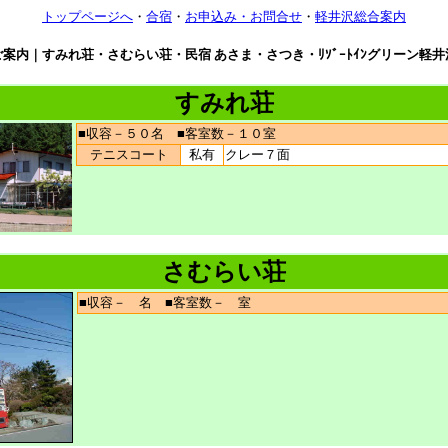
トップページへ
・
合宿
・
お申込み・お問合せ
・
軽井沢総合案内
案内｜すみれ荘・さむらい荘・民宿 あさま・さつき・ﾘｿﾞｰﾄｲﾝグリーン軽
すみれ荘
■収容－５０名 ■客室数－１０室
テニスコート
私有
クレー７面
さむらい荘
■収容－ 名 ■客室数－ 室