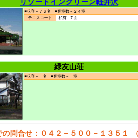
リゾートイングリーン軽井沢
■収容－７６名 ■客室数－２４室
テニスコート
私有
７面
緑友山荘
■収容－ 名 ■客室数－ 室
での問合せ
：０４２－５００－１３５１ 