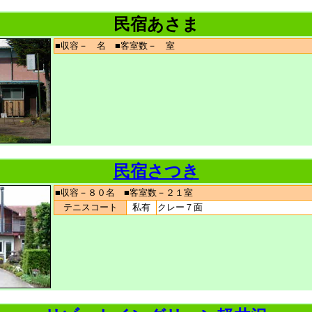
民宿あさま
■収容－ 名 ■客室数－ 室
民宿さつき
■収容－８０名 ■客室数－２１室
テニスコート
私有
クレー７面