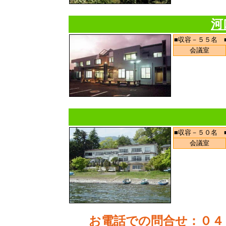
河
■収容－５５名 
会議室
■収容－５０名 
会議室
お電話での問合せ
：０４