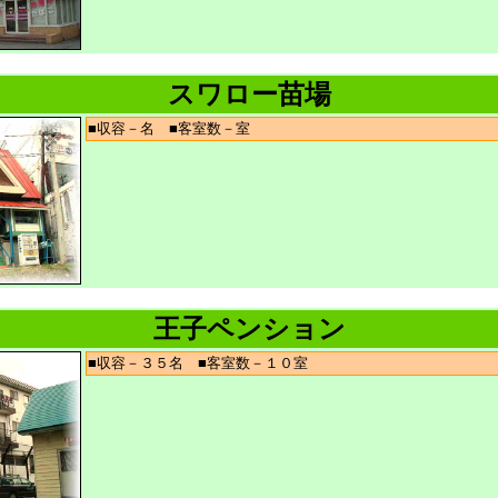
スワロー苗場
■収容－名 ■客室数－室
王子ペンション
■収容－３５名 ■客室数－１０室