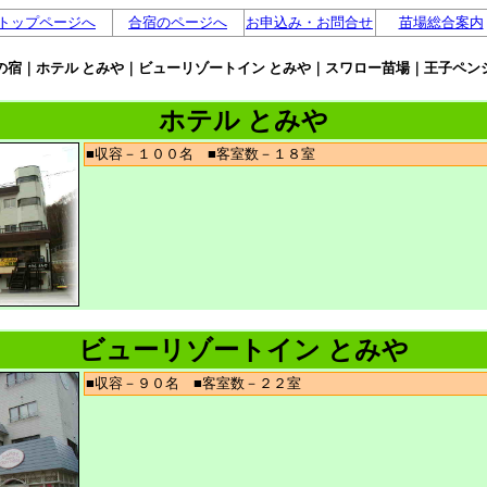
トップページへ
合宿のページへ
お申込み・お問合せ
苗場総合案内
の宿｜ホテル とみや｜ビューリゾートイン とみや｜スワロー苗場｜王子ペン
ホテル とみや
■収容－１００名 ■客室数－１８室
ビューリゾートイン とみや
■収容－９０名 ■客室数－２２室