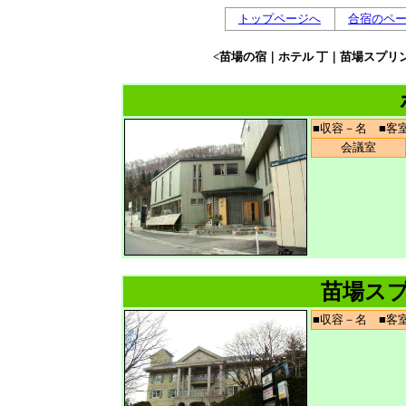
トップページへ
合宿のペ
<苗場の宿｜ホテル 丁｜苗場スプリ
■収容－名 ■
会議室
苗場ス
■収容－名 ■