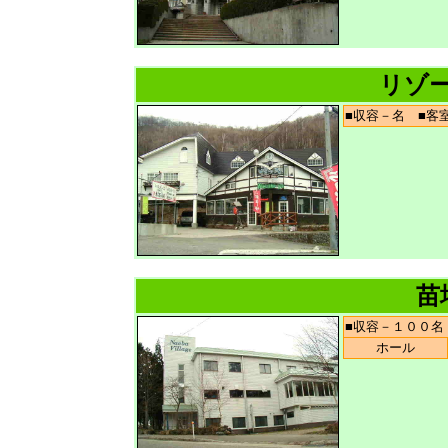
リゾ
■収容－名 ■
苗
■収容－１００
ホール