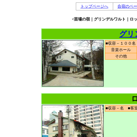
トップページへ
合宿のペ
<苗場の宿｜グリンデルワルト｜ロッ
グリ
■収容－１００
音楽ホール
その他
■収容－名 ■