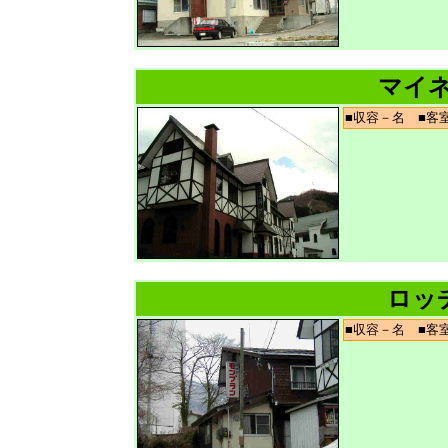
マイ
■収容－名 ■
ロッ
■収容－名 ■