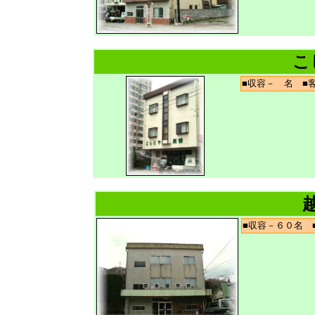
こ
■収容－ 名 
■収容－６０名