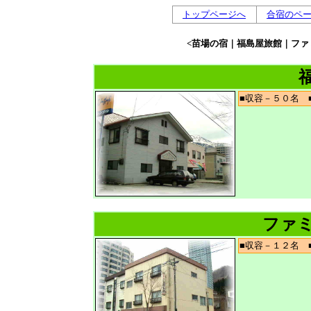
トップページへ
合宿のペ
<苗場の宿｜福島屋旅館｜ファ
■収容－５０名
ファ
■収容－１２名