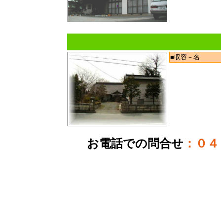
■収容－名
お電話での問合せ
：０４