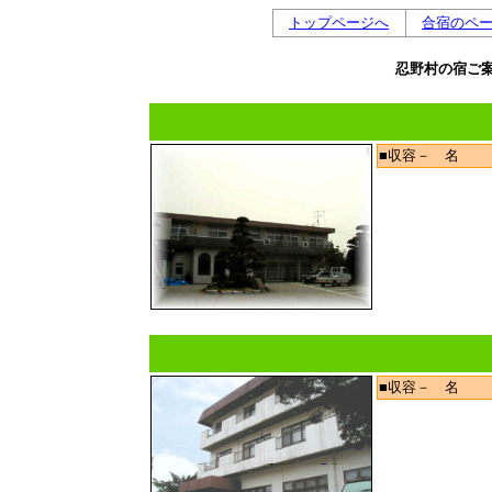
トップページへ
合宿のペ
忍野村の宿ご
■収容－ 名
■収容－ 名