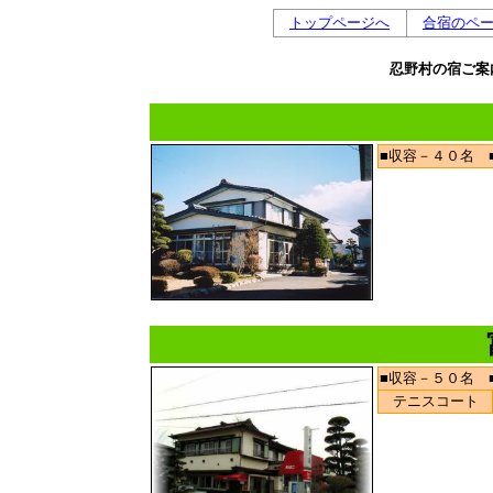
トップページへ
合宿のペ
忍野村の宿ご案
■収容－４０名
■収容－５０名
テニスコート