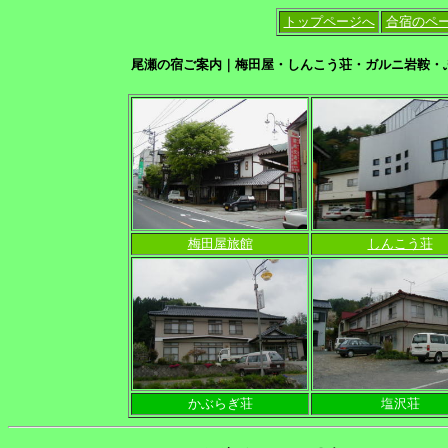
トップページへ
合宿のペ
尾瀬の宿ご案内｜梅田屋・しんこう荘・ガルニ岩鞍・
梅田屋旅館
しんこう荘
かぶらぎ荘
塩沢荘