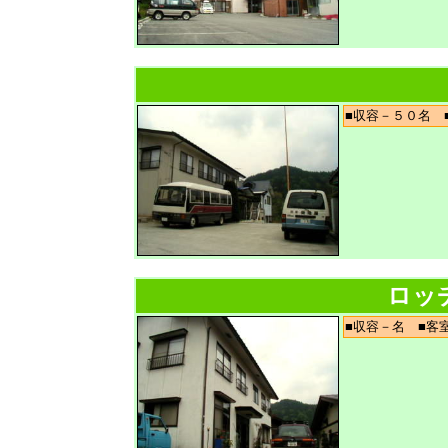
■収容－５０名
ロッ
■収容－名 ■