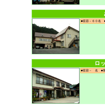
■収容－６０名
ロ
■収容－ 名 