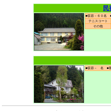
民
■収容－６０名
テニスコート
その他
■収容－ 名 