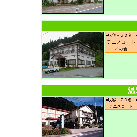
■収容－５０名
テニスコート
その他
温
■収容－７０名
テニスコート