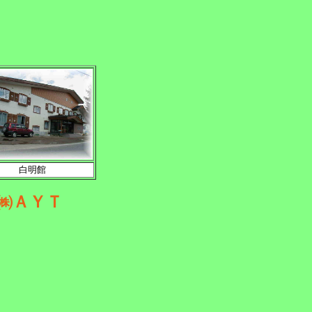
白明館
㈱ＡＹＴ