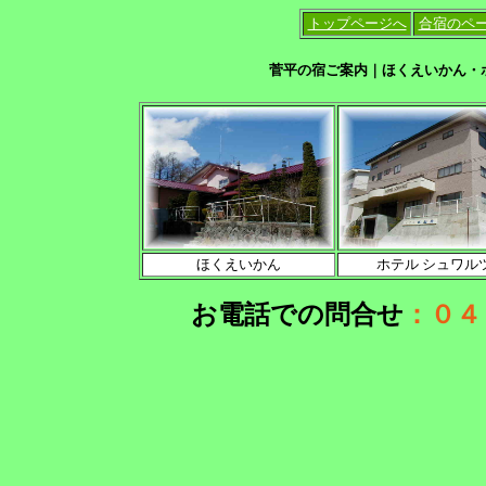
トップページへ
合宿のペ
菅平の宿ご案内｜ほくえいかん・
ほくえいかん
ホテル シュワル
お電話での問合せ
：０４