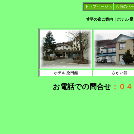
トップページへ
合宿のペ
菅平の宿ご案内｜ホテル 
ホテル 桑田館
さかい館
お電話での問合せ
：０４