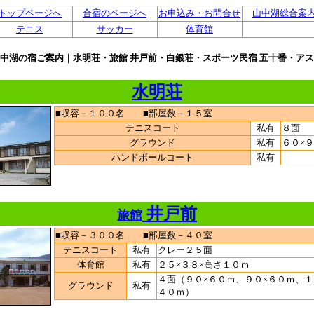
トップページへ
合宿のページへ
お申込み・お問合せ
山中湖総合案
テニス
サッカー
体育館
中湖の宿ご案内｜水明荘・旅館 井戸前・白銀荘・スポーツ民宿 五十番・ア
水明荘
■収容－１００名 ■部屋数－１５室
テニスコート
私有
８面
グラウンド
私有
６０×
ハンドボールコート
私有
井戸前
旅館
■収容－３００名 ■部屋数－４０室
テニスコート
私有
クレー２５面
体育館
私有
２５×３８×高さ１０ｍ
４面（９０×６０ｍ、９０×６０ｍ、１
グラウンド
私有
４０ｍ）