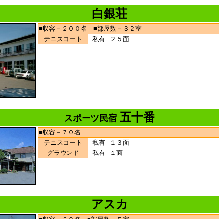
白銀荘
■収容－２００名 ■部屋数－３２室
テニスコート
私有
２５面
五十番
スポーツ民宿
■収容－７０名
テニスコート
私有
１３面
グラウンド
私有
１面
アスカ