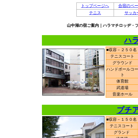
トップページへ
合宿のペ
テニス
サッカ
山中湖の宿ご案内｜ハラマチロッヂ・
ハ
■収容－２５０名
テニスコート
グラウンド
ハンドボールコ
ト
体育館
武道場
音楽ホール
プチ
■収容－１５０名
テニスコート
グランド