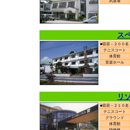
武道場
ス
■収容－２００名
テニスコート
体育館
音楽ホール
リ
■収容－２１０名
テニスコート
グラウンド
体育館
研修棟