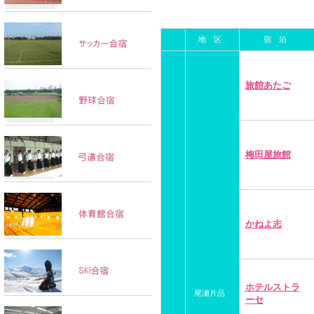
地 区
宿 泊
旅館あたご
梅田屋旅館
かねよ志
ホテルストラ
尾瀬片品
ーセ