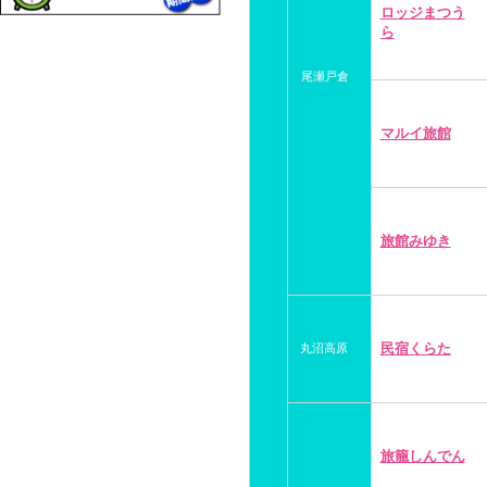
ロッジまつう
ら
尾瀬戸倉
マルイ旅館
旅館みゆき
民宿くらた
丸沼高原
旅籠しんでん