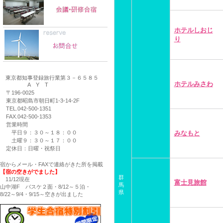
ホテルしおじ
り
東京都知事登録旅行業第３－６５８５
ホテルみさわ
A Y T
〒196-0025
東京都昭島市朝日町1-3-14-2F
TEL.042-500-1351
FAX.042-500-1353
営業時間
平日９：３０～１８：００
みなもと
土曜９：３０～１７：００
定休日：日曜・祝祭日
宿からメール・FAXで連絡がきた所を掲載
【宿の空きがでました】
群
11/12現在
富士見旅館
馬
山中湖F バスケ２面・8/12～５泊・
県
8/22～9/4・9/15～空きが出ました