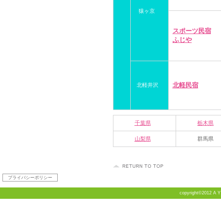
猿ヶ京
スポーツ民宿
ふじや
北軽民宿
北軽井沢
千葉県
栃木県
山梨県
群馬県
プライバシーポリシー
copyright©2012 A Y T