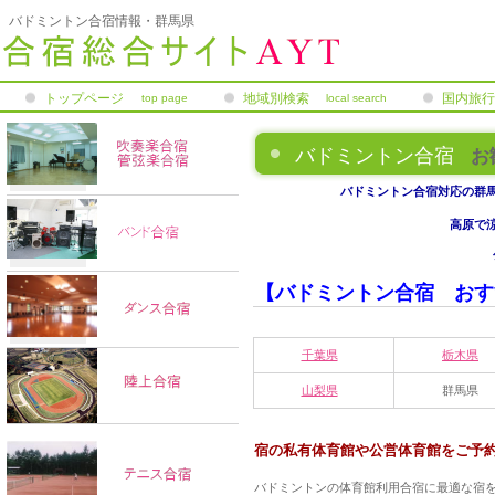
バドミントン合宿情報・群馬県
トップページ
地域別検索
国内旅行
top page
local search
険
バドミントン合宿
お
バドミントン合宿対応の群
高原で
【バドミントン合宿 おす
千葉県
栃木県
山梨県
群馬県
宿の私有体育館や公営体育館をご予
バドミントンの体育館利用合宿に最適な宿