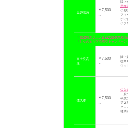
陸上
黒姫
￥7,500
◇1
黒姫高原
～
フィ
がで
◇ク
「
信濃町スポーツ合宿支援事業補助
「
しなのまち宿泊割引キャンペーン
陸上
￥7,500
富士見高
標高
原
～
ウッ
佐久
一般
￥7,500
平成
佐久市
～
第２
クロ
補助