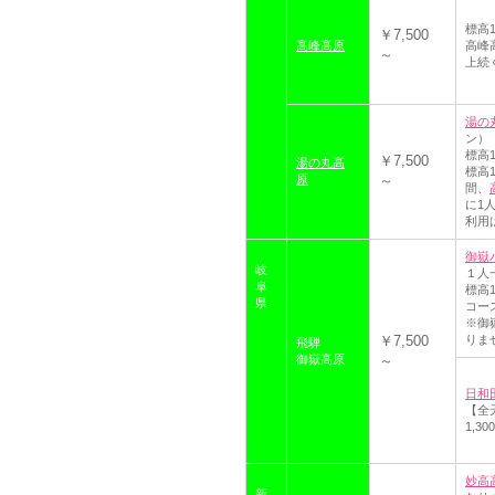
標高
￥7,500
高峰高原
高峰
～
上続
湯の
ン）
標高
￥7,500
湯の丸高
標高1
原
～
間、
に1
利用
御嶽
岐
１人
阜
標高
県
コー
※御
￥7,500
りま
飛騨
御嶽高原
～
日和
【全
1,
妙高高
新