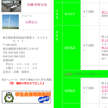
山
￥7,500
蔵王
形
蔵王坊平
～
高校
県
長
野
陸上
東京都知事登録旅行業第３－６５８５
県
第３
A Y T
１人一
〒196-0025
￥7,500
菅平高原
峰の原
東京都昭島市朝日町1-3-14-2F
～
2.
TEL.042-500-1351
弾性
FAX.042-500-1353
あり
営業時間
平日９：３０～１８：００
土曜９：３０～１７：００
定休日：日曜・祝祭日
上田市
で合宿に1人1泊あたり１，
宿からメール・FAXで連絡がきた所を掲載
【宿・施設の空きがでました】
陸上
松本
￥7,500
信州松本
松本
～
１人
投的