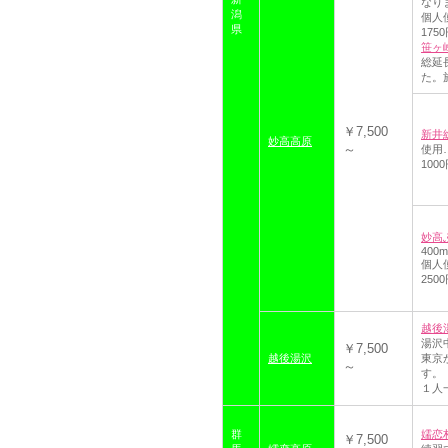
なり
潟
個人
県
175
笹ヶ峰
総延
た。
￥7,500
新井
妙高高原
～
使用
100
妙高
400
個人
250
越後
湯沢
￥7,500
越後湯沢
東京
～
す。
１人
群
嬬恋
￥7,500