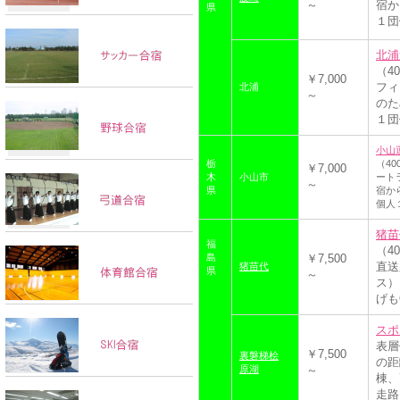
～
宿か
県
１団体
北浦
（4
￥7,000
フィ
北浦
～
のた
１団体
小山
栃
（4
￥7,000
木
小山市
ート
～
県
宿か
個人１
猪苗
福
（4
島
￥7,500
直送
猪苗代
県
～
ス）
げも
スポ
表層
￥7,500
裏磐梯桧
の距
原湖
～
棟、
走路