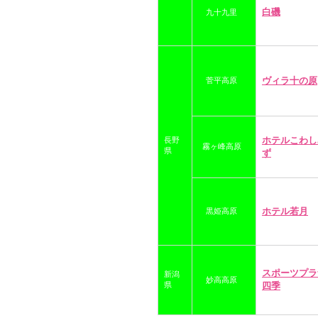
白磯
九十九里
ヴィラ十の原
菅平高原
ホテルこわし
長野
霧ヶ峰高原
県
ず
ホテル若月
黒姫高原
スポーツプラ
新潟
妙高高原
県
四季