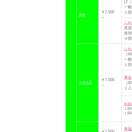
げ（
一般
￥7,500
１団
富津
～
ふれ
具貸
使用
※団
ふれ
（4
一般
１団
東金
￥7,500
（4
九十九里
～
１人
松尾
１団
１団
青葉
￥7,500