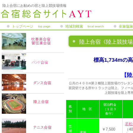
陸上合宿にお勧めの宿と陸上競技場情報
トップページ
地域別検索
全旅協旅
top page
local search
補償制度
陸上合宿《陸上競技場
標高1,734m
【陸
公共の４００m第２種陸上競技場のウレタ
面貸切できる所やトラックは陸上、フィー
上競技場を陸上専
宿泊料金
県
地 区
（１泊３
別
食付）
若松
茨
￥7,500
（4
城
波崎