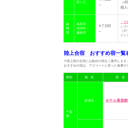
（4
松ヶ丘
～
個人
「大
静
島田市・
￥7,500
ンコ
岡
焼津市・
～
（1
県
藤枝市
ニン
陸上合宿 おすすめ宿一覧
※陸上部の合宿にお勧めの宿をご案内します
おすすめの宿は、アスリートに有った食事や
県別
地 区
宿 名
ホテル喜楽館
富津市
千葉
県