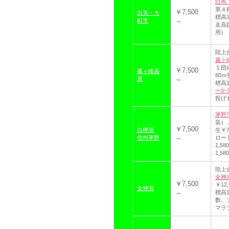
白馬
第４
￥7,500
白馬・大
標高
町市
～
走高
用）
陸上
霧ヶ
１団体
￥7,500
霧ヶ峰高
80ｍ
原
～
標高1
ーｺｰ
投げ
茅野
装）
￥7,500
白樺湖
生￥7
信州茅野
～
ロード
1,
1,
陸上
女神
￥7,500
￥12
女神湖
～
標高1
数、
マラソ