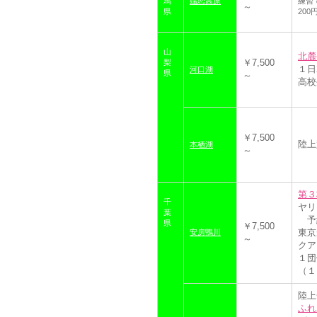
馬
嬬恋高原
練習
～
県
200
山
北麓
￥7,500
梨
１日
河口湖
県
～
高校
￥7,500
陸上
本栖湖
～
第３
千
ヤリ
葉
予
県
￥7,500
東京
安房鴨川
～
クア
１団
（１
陸上
ふれ