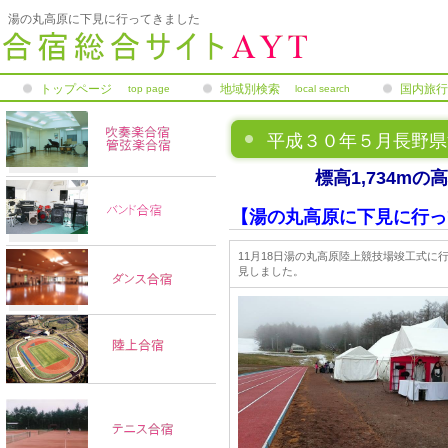
湯の丸高原に下見に行ってきました
トップページ
地域別検索
国内旅行
top page
local search
険
平成３０年５月長野県
標高1,734m
【湯の丸高原に下見に行っ
11月18日湯の丸高原陸上競技場竣工式
見しました。