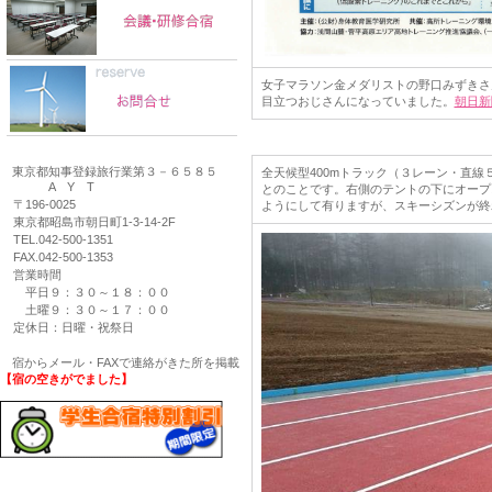
女子マラソン金メダリストの野口みずきさん
目立つおじさんになっていました。
朝日新
東京都知事登録旅行業第３－６５８５
全天候型400mトラック（３レーン・直
A Y T
とのことです。右側のテントの下にオープ
〒196-0025
ようにして有りますが、スキーシズンが終
東京都昭島市朝日町1-3-14-2F
TEL.042-500-1351
FAX.042-500-1353
営業時間
平日９：３０～１８：００
土曜９：３０～１７：００
定休日：日曜・祝祭日
宿からメール・FAXで連絡がきた所を掲載
【宿の空きがでました】