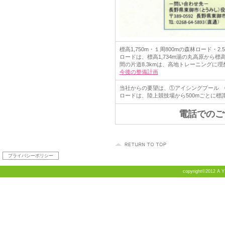
標高1,750m・１周800mの森林ロード・2
ロードは、標高1,734m湯の丸高原から標高2
間の片道8.3kmは、高地トレーニングに
今後の整備計画
当社からの要望は、①アイシングプール 
ロードは、陸上競技場から500mごとに
電話でのご
プライバシーポリシー
copyright©2012 A Y T