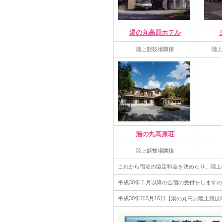
湯の丸高原ホテル
陸上競技場隣接
陸
湯の丸高原荘
陸上競技場隣接
これから宿泊の協定料金を決めたり、陸上
平成30年５月以降の合宿の受付をします
平成30年年3月16日
【湯の丸高原陸上競技