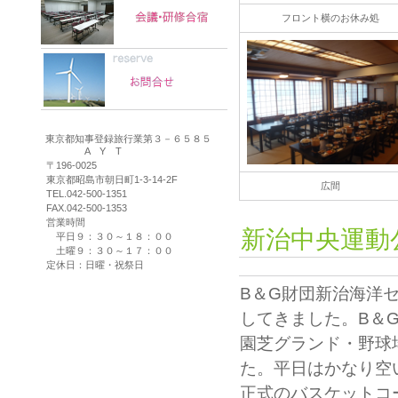
フロント横のお休み処
東京都知事登録旅行業第３－６５８５
A Y T
〒196-0025
東京都昭島市朝日町1-3-14-2F
広間
TEL.042-500-1351
FAX.042-500-1353
営業時間
新治中央運動
平日９：３０～１８：００
土曜９：３０～１７：００
定休日：日曜・祝祭日
B＆G財団新治海洋
してきました。B＆
園芝グランド・野球
た。平日はかなり空
正式のバスケットコ