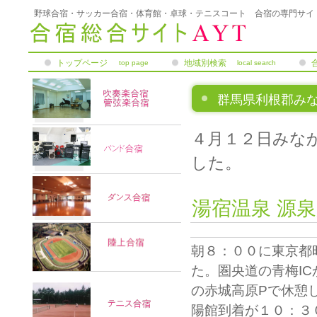
野球合宿・サッカー合宿・体育館・卓球・テニスコート 合宿の専門サイ
トップページ
地域別検索
top page
local search
群馬県利根郡み
４月１２日みな
した。
湯宿温泉 源
朝８：００に東京都
た。圏央道の青梅I
の赤城高原Pで休憩
陽館到着が１０：３