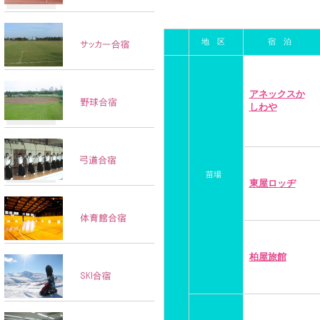
地 区
宿 泊
アネックスか
しわや
苗場
東屋ロッヂ
柏屋旅館