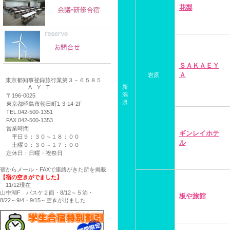
花梨
ＳＡＫＡＥＹ
Ａ
岩原
東京都知事登録旅行業第３－６５８５
新
A Y T
潟
〒196-0025
県
東京都昭島市朝日町1-3-14-2F
TEL.042-500-1351
FAX.042-500-1353
営業時間
ギンレイホテ
平日９：３０～１８：００
ル
土曜９：３０～１７：００
定休日：日曜・祝祭日
宿からメール・FAXで連絡がきた所を掲載
【宿の空きがでました】
11/12現在
山中湖F バスケ２面・8/12～５泊・
板や旅館
8/22～9/4・9/15～空きが出ました