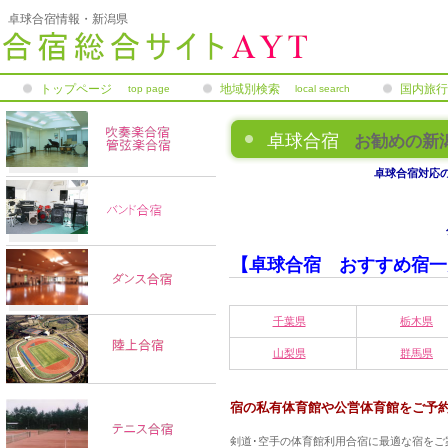
卓球合宿情報・新潟県
トップページ
地域別検索
国内旅行
top page
local search
険
卓球合宿
お勧めの新
卓球合宿対応
【卓球合宿 おすすめ宿一
千葉県
栃木県
山梨県
群馬県
宿の私有体育館や公営体育館をご予
剣道･空手の体育館利用合宿に最適な宿をご