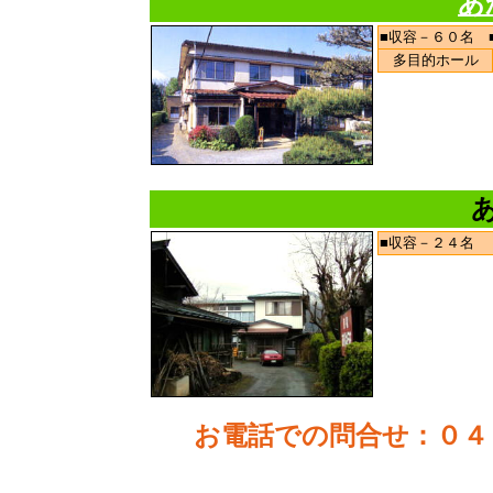
あ
■収容－６０名 
多目的ホール
■収容－２４名
お電話での問合せ
：０４