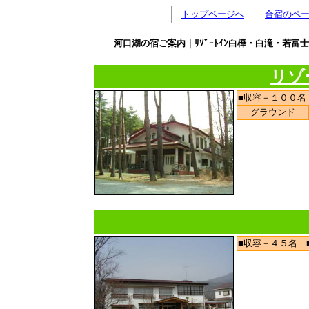
トップページへ
合宿のペ
河口湖の宿ご案内｜ﾘｿﾞｰﾄｲﾝ白樺・白滝・若
リゾ
■収容－１００名
グラウンド
■収容－４５名 