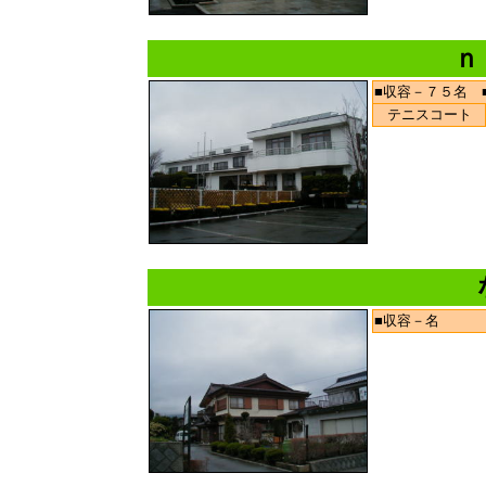
ｎ
■収容－７５名 
テニスコート
■収容－名