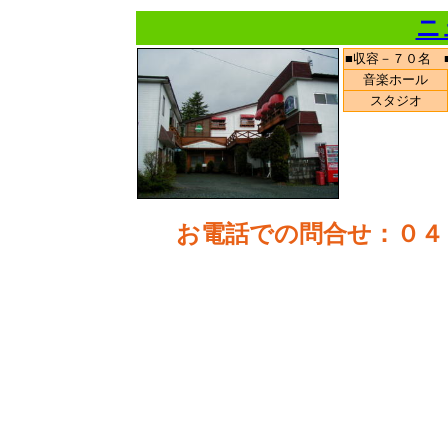
ニ
■収容－７０名 
音楽ホール
スタジオ
お電話での問合せ
：０４