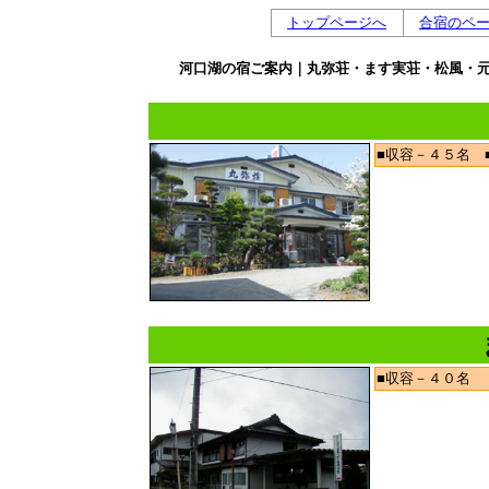
トップページへ
合宿のペ
河口湖の宿ご案内｜丸弥荘・ます実荘・松風・元
■収容－４５名 
■収容－４０名