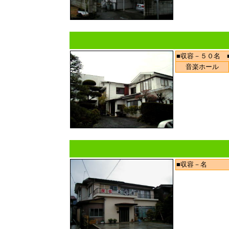
■収容－５０名 
音楽ホール
■収容－名