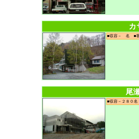
カ
■収容－ 名 
尾
■収容－２８０