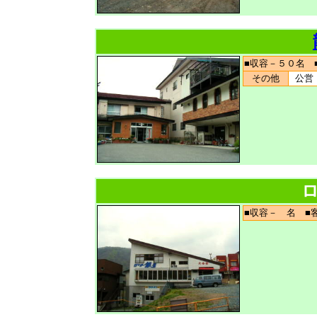
■収容－５０名
その他
公営
ロ
■収容－ 名 