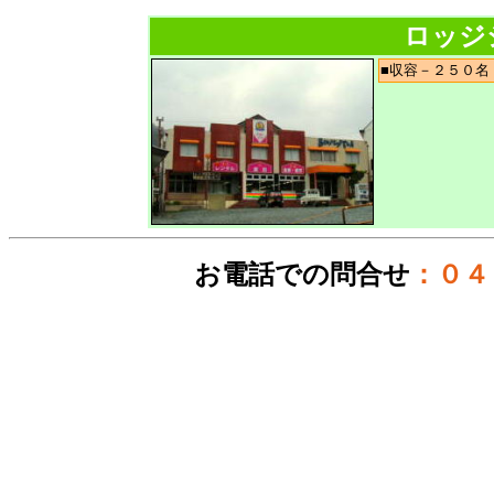
ロッジ
■収容－２５０
お電話での問合せ
：０４