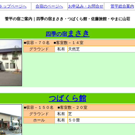
トップページへ
合宿のページへ
お申込み・お問合せ
菅平総合案内
菅平の宿ご案内｜四季の宿まさき・つばくら館・佐藤旅館・やまに山荘
まさき
四季の宿
■収容－７０名 ■客室数－１４室
グラウンド
私有
天然芝
つばくら館
■収容－１５０名 ■客室数－２０室
グラウンド
私有
芝
ホール
私有
５０畳