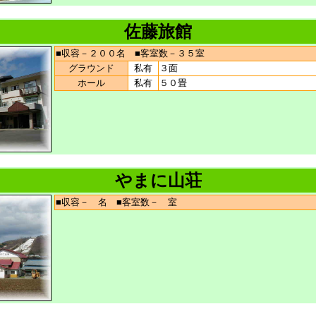
佐藤旅館
■収容－２００名 ■客室数－３５室
グラウンド
私有
３面
ホール
私有
５０畳
やまに山荘
■収容－ 名 ■客室数－ 室