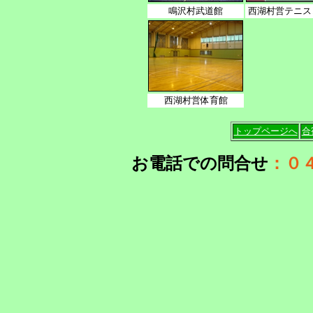
鳴沢村武道館
西湖村営テニス
西湖村営体育館
トップページへ
合
お電話での問合せ
：０