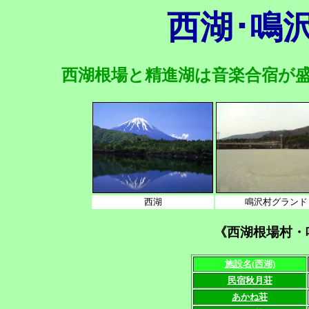
西湖･鳴
西湖根場と精進湖は音楽合宿が
西湖
鳴沢村グランド
《西湖根場村・
施設名(西湖)
民宿秋月荘
あかね荘