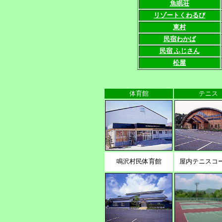
魚眠荘
リゾートくわるび
東村
民宿わかば
民宿 ふじさん
松屋
体育館
テニス
鳴沢村民体育館
屋内テニスコ