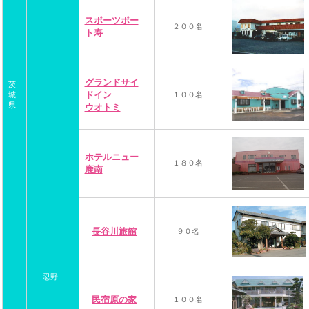
スポーツポー
２００名
ト寿
グランドサイ
茨
ドイン
城
１００名
県
ウオトミ
ホテルニュー
１８０名
鹿南
長谷川旅館
９０名
忍野
民宿原の家
１００名