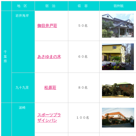
地 区
宿 泊
収 容
宿外観
岩井海岸
御目井戸荘
５０名
千
あさゆまの木
葉
６０名
県
松原荘
九十九里
８０名
波崎
スポーツプラ
１００名
ザイシバシ