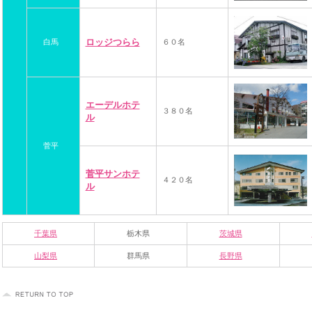
ロッジつらら
白馬
６０名
エーデルホテ
３８０名
ル
菅平
菅平サンホテ
４２０名
ル
千葉県
栃木県
茨城県
山梨県
群馬県
長野県