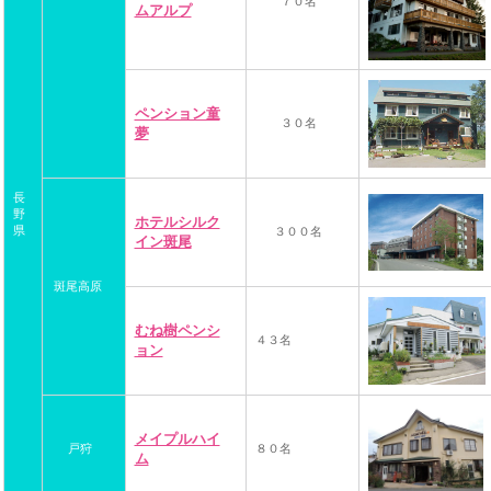
７０名
ムアルプ
ペンション童
３０名
夢
長
野
ホテルシルク
県
３００名
イン斑尾
斑尾高原
むね樹ペンシ
４３名
ョン
メイプルハイ
戸狩
８０名
ム