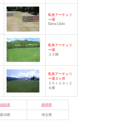
私有アーチェリ
ー場
50mx130m
私有アーチェリ
ー場
３０脚
私有アーチェリ
ー場３ヶ所
２０＋２０＋２
８脚
福島県
静岡県
新潟県
埼玉県