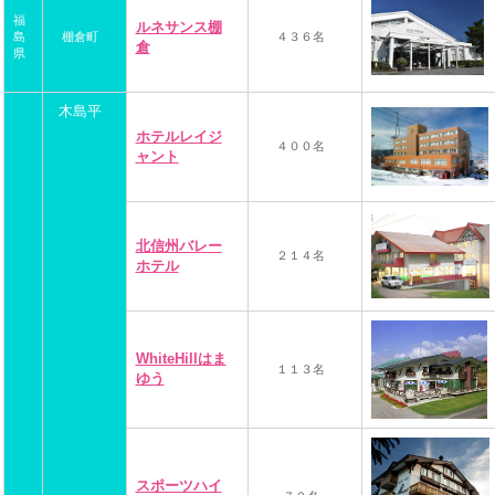
福
ルネサンス棚
島
棚倉町
４３６名
倉
県
木島平
ホテルレイジ
４００名
ャント
北信州バレー
２１４名
ホテル
WhiteHillはま
１１３名
ゆう
スポーツハイ