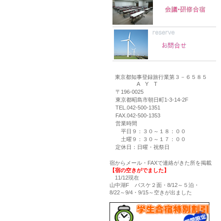
東京都知事登録旅行業第３－６５８５
A Y T
〒196-0025
東京都昭島市朝日町1-3-14-2F
TEL.042-500-1351
FAX.042-500-1353
営業時間
平日９：３０～１８：００
土曜９：３０～１７：００
定休日：日曜・祝祭日
宿からメール・FAXで連絡がきた所を掲載
【宿の空きがでました】
11/12現在
山中湖F バスケ２面・8/12～５泊・
8/22～9/4・9/15～空きが出ました