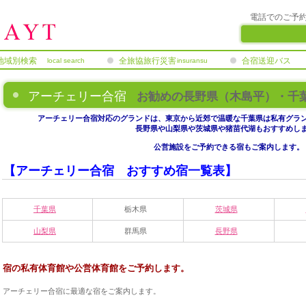
電話でのご予
地域別検索
全旅協旅行災害
合宿送迎バス
local search
insuransu
補償制度
アーチェリー合宿
お勧めの長野県（木島平）・千
アーチェリー合宿対応のグランドは、東京から近郊で温暖な千葉県は私有グラ
長野県や山梨県や茨城県や猪苗代湖もおすすめし
公営施設をご予約できる宿もご案内します。
【アーチェリー合宿 おすすめ宿一覧表】
千葉県
栃木県
茨城県
山梨県
群馬県
長野県
宿の私有体育館や公営体育館をご予約します。
アーチェリー合宿に最適な宿をご案内します。