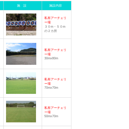
施 設
施設内容
私有アーチェリ
ー場
３０m・５０m
の２カ所
私有アーチェリ
ー場
30mx80m
私有アーチェリ
ー場
70mx70m
私有アーチェリ
ー場
50mx70m