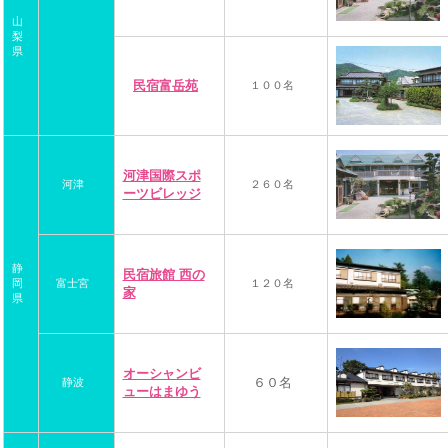
山
梨
県
民宿富岳苑
１００名
河津国際スポ
河津
２６０名
ーツビレッジ
静
民宿旅館 西の
岡
富士宮
１２０名
家
県
オーシャンビ
６０名
静波
ューはまゆう