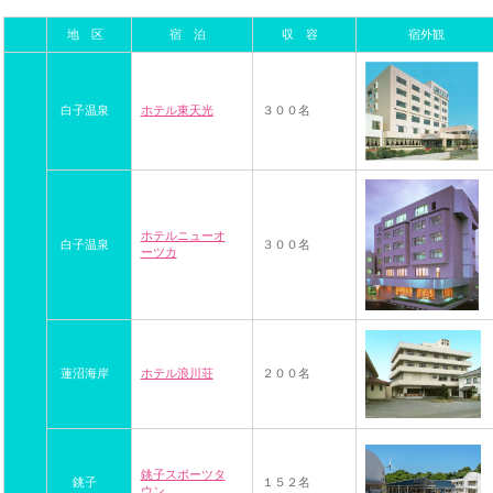
地 区
宿 泊
収 容
宿外観
白子温泉
ホテル東天光
３００名
ホテルニューオ
白子温泉
３００名
ーツカ
蓮沼海岸
ホテル浪川荘
２００名
銚子スポーツタ
銚子
１５２名
ウン