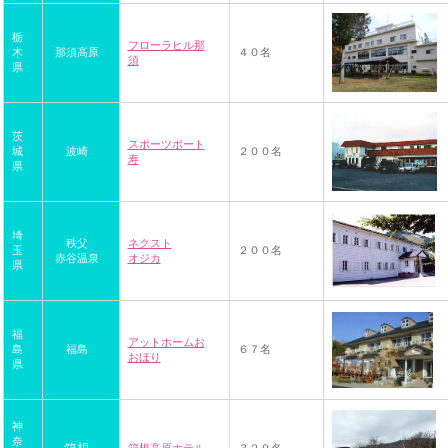
栃
フローラヒル那
木
那須高原
４０名
須
県
茨
スポーツポート
城
波崎
２００名
寿
県
埼
秩父
ネクスト
玉
２００名
赤谷温泉
オジカ
県
福
アットホームお
島
福島
６７名
おほり
県
神
奈