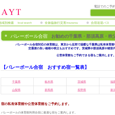
電話でのご予
地域別検索
全旅協旅行災害
合宿送迎バス
local search
insuransu
補償制度
バレーボール合宿
お勧めの千葉県・那須高原・秩
バレーボール合宿対応の体育館は、東京から近郊で温暖な千葉県は私有体育館
交通便の良い箱根や秩父もおすすめです。茨城県や那須高原や猪苗
公営体育館をご予約できる宿もご案内します
【バレーボール合宿 おすすめ宿一覧表】
千葉県
栃木県
茨城県
福
山梨県
群馬県
長野県
新
宿の私有体育館や公営体育館をご予約します。
バレーボールの体育館利用合宿に最適な宿をご案内します。