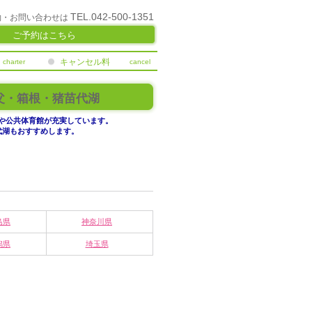
TEL.042-500-1351
約・お問い合わせは
ご予約はこちら
キャンセル料
charter
cancel
父・箱根・猪苗代湖
や公共体育館が充実しています。
代湖もおすすめします。
。
島県
神奈川県
潟県
埼玉県