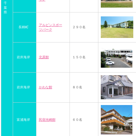
千
葉
県
アルビンスポー
長柄町
２９０名
ツパーク
岩井海岸
北原館
１５０名
岩井海岸
かわな館
８０名
富浦海岸
民宿光崎館
６０名