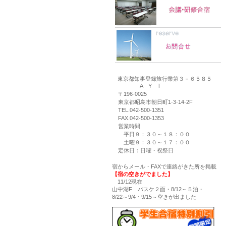
東京都知事登録旅行業第３－６５８５
A Y T
〒196-0025
東京都昭島市朝日町1-3-14-2F
TEL.042-500-1351
FAX.042-500-1353
営業時間
平日９：３０～１８：００
土曜９：３０～１７：００
定休日：日曜・祝祭日
宿からメール・FAXで連絡がきた所を掲載
【宿の空きがでました】
11/12現在
山中湖F バスケ２面・8/12～５泊・
8/22～9/4・9/15～空きが出ました