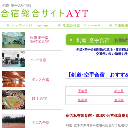
剣道･空手合宿情報
トップページ
地域別検索
全旅協旅
top page
local search
補償制度
剣道･空手合宿
お勧
剣道･空手合宿対応の道場・体育館
交通便の良い箱根や秩
【剣道･空手合宿 おすす
千葉県
栃木県
山梨県
群馬県
宿の私有体育館・道場や公営体育館
剣道･空手の体育館や道場利用合宿に最適な