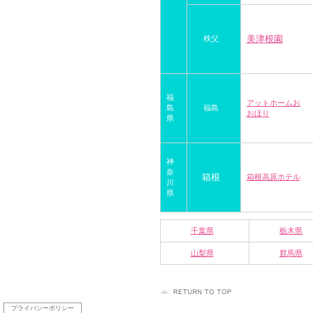
美津根園
秩父
福
アットホームお
島
福島
おほり
県
神
奈
箱根
箱根高原ホテル
川
県
千葉県
栃木県
山梨県
群馬県
プライバシーポリシー