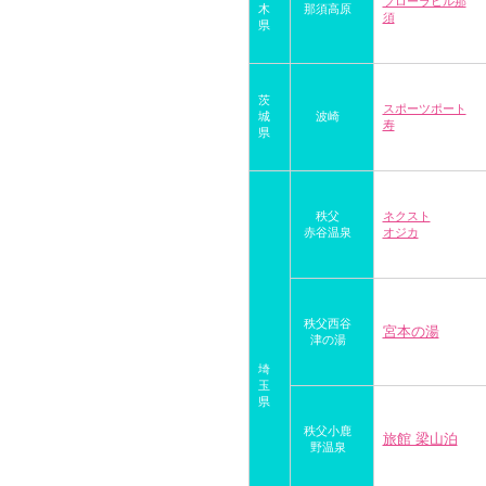
フローラヒル那
木
那須高原
須
県
茨
スポーツポート
城
波崎
寿
県
秩父
ネクスト
赤谷温泉
オジカ
秩父西谷
宮本の湯
津の湯
埼
玉
県
秩父小鹿
旅館 梁山泊
野温泉