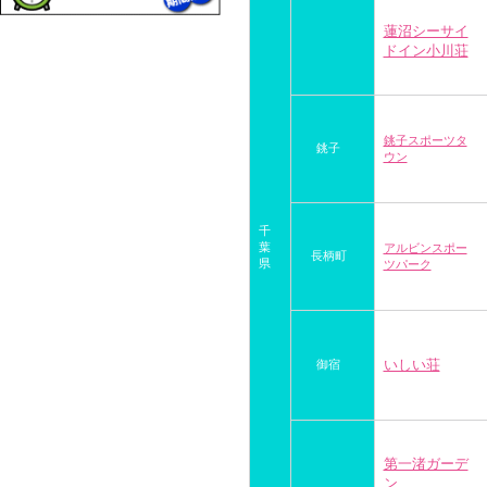
蓮沼シーサイ
ドイン小川荘
銚子スポーツタ
銚子
ウン
千
葉
アルビンスポー
長柄町
県
ツパーク
いしい荘
御宿
第一渚ガーデ
ン