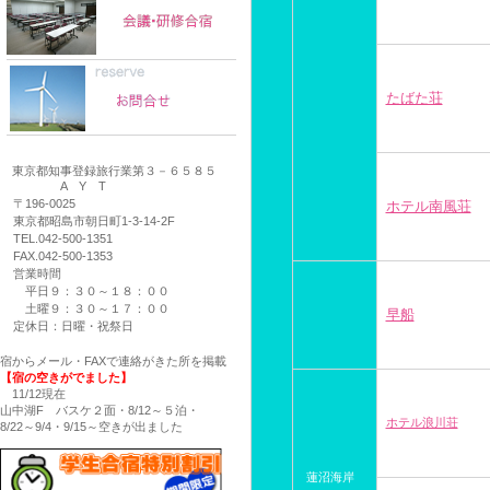
たばた荘
東京都知事登録旅行業第３－６５８５
A Y T
〒196-0025
ホテル南風荘
東京都昭島市朝日町1-3-14-2F
TEL.042-500-1351
FAX.042-500-1353
営業時間
平日９：３０～１８：００
土曜９：３０～１７：００
早船
定休日：日曜・祝祭日
宿からメール・FAXで連絡がきた所を掲載
【宿の空きがでました】
11/12現在
山中湖F バスケ２面・8/12～５泊・
ホテル浪川荘
8/22～9/4・9/15～空きが出ました
蓮沼海岸