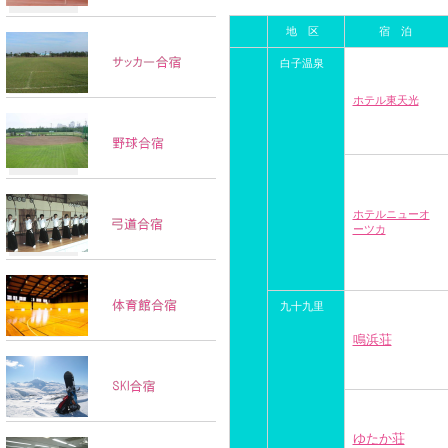
地 区
宿 泊
白子温泉
ホテル東天光
ホテルニューオ
ーツカ
九十九里
鳴浜荘
ゆたか荘