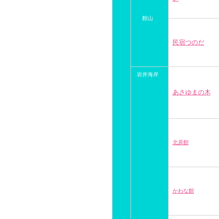
館山
民宿つのだ
岩井海岸
あさゆまの木
北原館
かわな館