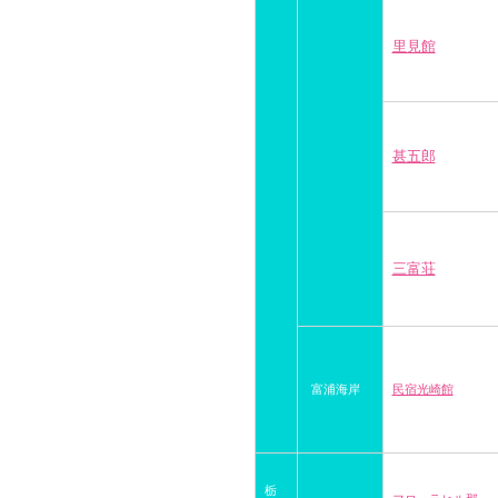
里見館
甚五郎
三富荘
富浦海岸
民宿光崎館
栃